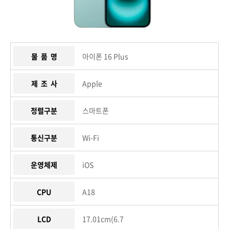
물 품 명
아이폰 16 Plus
제 조 사
Apple
정렬구분
스마트폰
통신구분
Wi-Fi
운영체제
iOS
CPU
A18
LCD
17.01cm(6.7