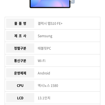
물 품 명
갤럭시 탭S10 FE+
제 조 사
Samsung
정렬구분
태블릿PC
통신구분
Wi-Fi
운영체제
Android
CPU
엑시노스 1580
LCD
13.1인치