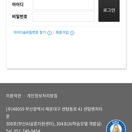
아이디
비밀번호
아이디&비밀번호 찾기
|
회원가입
이용약관
ㆍ
개인정보처리방침
(우)48059 부산광역시 해운대구 센텀동로 41 센텀벤처타
운
308호(부산AI실증지원센터), 304호(AI학습모델 개발실)
Tel. 051-749-9454