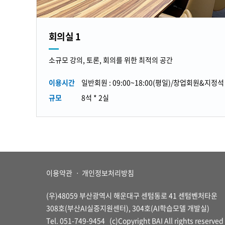
회의실 1
소규모 강의, 토론, 회의를 위한 최적의 공간
이용시간
일반회원 : 09:00~18:00(평일)/창업회원&지정
규모
8석 * 2실
이용약관
ㆍ
개인정보처리방침
(우)48059 부산광역시 해운대구 센텀동로 41 센텀벤처타운
308호(부산AI실증지원센터), 304호(AI학습모델 개발실)
Tel. 051-749-9454
(c)Copyright BAI All rights reserved