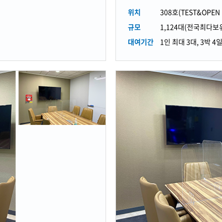
위치
308호(TEST&OPEN 
규모
1,124대(전국최다보
대여기간
1인 최대 3대, 3박 4